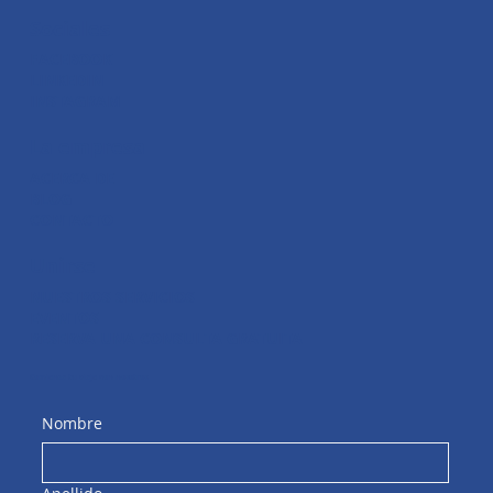
Sociales
FACEBOOK
LINKEDIN
INSTAGRAM
La empresa
ACERCA DE
BLOG
CONTACTO
Unirse
NUESTROS SERVICIOS
EVENTOS
RESERVA UNA CONSULTA GRATUITA
Comienza tu viaje con nosotros
Nombre