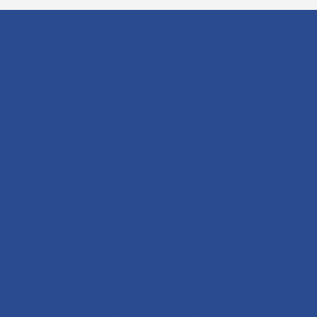
Before choosing a path, you need to understand
who you are
We know how overwhelming it is when
everyone asks,
'What are you going to do after graduation?'
and the pressure builds.
Most students are expected to make life-
changing decisions, about careers and
colleges,
before they truly understand who they are.
They feel overwhelmed, unprepared,
and unsure of what’s next.
Parents
want to support them,
but don’t always know how.
Counselors
care