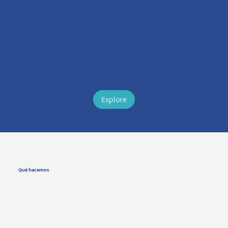
deeply, but often lack
the time and resources to go deep.
Mapping Up
That’s where
comes in.
Explore
Qué hacemos