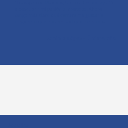
“Trabajar con Mapping Up Coaches me ayudó
a descubrir mi pasión e intereses. Ahora
tengo más claro qué carrera me gustaría
elegir y en qué universidad quiero estudiar”
Daniela López - Último año
Sociales