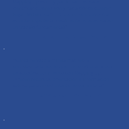
Mapping Up es muy particular. Les hace
identificar quiénes son y hacia dónde quieren
llegar. Mi hijo reafirmó que no se equivocó al
estudiar ingeniería. ¡Realmente ustedes hacen
un trabajo fundamental!”
Ana Carolina Borga - Madre
“Nunca he visto a mi hija más feliz y
entusiasmada desde que comenzó el proceso
de autodescubrimiento con Mapping Up.
Ofrecen recursos, orientación e información
valiosa para un estudiante de secundaria”
Daniela Vasquez - Madre