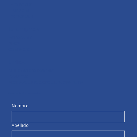
FACEBOOK
LINKEDIN
INSTAGRAM
La empresa
ACERCA DE
BLOG
CONTACTO
Unirse
NUESTROS SERVICIOS
EVENTOS
RESERVA UNA CONSULTA GRATUITA
Comienza tu viaje con nosotros
Nombre
Apellido