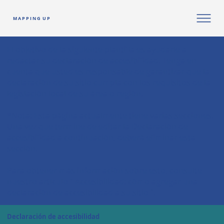
M A P P I N G U P
El objetivo de la siguiente plantilla es ayudarle a
redactar su declaración de accesibilidad. Tenga en
cuenta que usted es responsable de garantizar que la
declaración de su sitio cumpla con los requisitos de la
legislación local de su área o región.
*Nota: Esta página actualmente tiene varias secciones.
Una vez que termine de editar la Declaración de
accesibilidad a continuación, deberá eliminar esta
sección.
Para obtener más información sobre esto, consulte
nuestro artículo “
Accesibilidad: cómo agregar una
declaración de accesibilidad a su sitio
”.
Declaración de accesibilidad