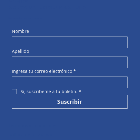
EVENTOS
RESERVA UNA CONSULTA GRATUITA
Comienza tu viaje con nosotros
Nombre
Apellido
Ingresa tu correo electrónico
*
Sí, suscríbeme a tu boletín.
*
Suscribir
Términos y condiciones
política de privacidad